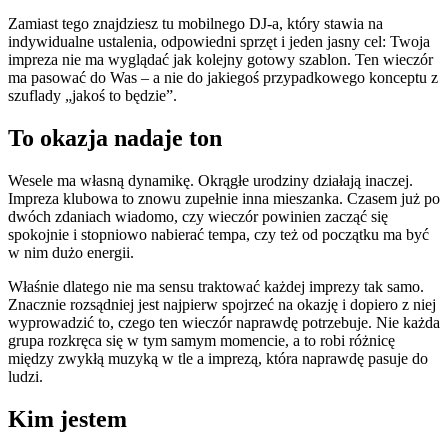
Zamiast tego znajdziesz tu mobilnego DJ-a, który stawia na
indywidualne ustalenia, odpowiedni sprzęt i jeden jasny cel: Twoja
impreza nie ma wyglądać jak kolejny gotowy szablon. Ten wieczór
ma pasować do Was – a nie do jakiegoś przypadkowego konceptu z
szuflady „jakoś to będzie”.
To okazja nadaje ton
Wesele ma własną dynamikę. Okrągłe urodziny działają inaczej.
Impreza klubowa to znowu zupełnie inna mieszanka. Czasem już po
dwóch zdaniach wiadomo, czy wieczór powinien zacząć się
spokojnie i stopniowo nabierać tempa, czy też od początku ma być
w nim dużo energii.
Właśnie dlatego nie ma sensu traktować każdej imprezy tak samo.
Znacznie rozsądniej jest najpierw spojrzeć na okazję i dopiero z niej
wyprowadzić to, czego ten wieczór naprawdę potrzebuje. Nie każda
grupa rozkręca się w tym samym momencie, a to robi różnicę
między zwykłą muzyką w tle a imprezą, która naprawdę pasuje do
ludzi.
Kim jestem