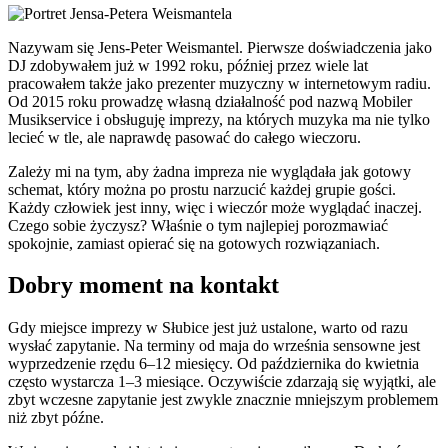
Nazywam się Jens-Peter Weismantel. Pierwsze doświadczenia jako
DJ zdobywałem już w 1992 roku, później przez wiele lat
pracowałem także jako prezenter muzyczny w internetowym radiu.
Od 2015 roku prowadzę własną działalność pod nazwą Mobiler
Musikservice i obsługuję imprezy, na których muzyka ma nie tylko
lecieć w tle, ale naprawdę pasować do całego wieczoru.
Zależy mi na tym, aby żadna impreza nie wyglądała jak gotowy
schemat, który można po prostu narzucić każdej grupie gości.
Każdy człowiek jest inny, więc i wieczór może wyglądać inaczej.
Czego sobie życzysz? Właśnie o tym najlepiej porozmawiać
spokojnie, zamiast opierać się na gotowych rozwiązaniach.
Dobry moment na kontakt
Gdy miejsce imprezy w Słubice jest już ustalone, warto od razu
wysłać zapytanie. Na terminy od maja do września sensowne jest
wyprzedzenie rzędu 6–12 miesięcy. Od października do kwietnia
często wystarcza 1–3 miesiące. Oczywiście zdarzają się wyjątki, ale
zbyt wczesne zapytanie jest zwykle znacznie mniejszym problemem
niż zbyt późne.