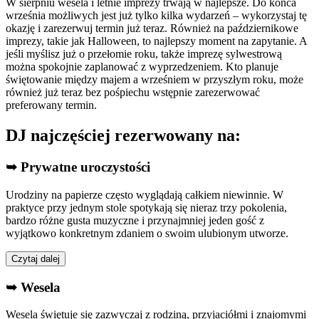
W sierpniu wesela i letnie imprezy trwają w najlepsze. Do końca
września możliwych jest już tylko kilka wydarzeń – wykorzystaj tę
okazję i zarezerwuj termin już teraz. Również na październikowe
imprezy, takie jak Halloween, to najlepszy moment na zapytanie. A
jeśli myślisz już o przełomie roku, także imprezę sylwestrową
można spokojnie zaplanować z wyprzedzeniem. Kto planuje
świętowanie między majem a wrześniem w przyszłym roku, może
również już teraz bez pośpiechu wstępnie zarezerwować
preferowany termin.
DJ najczęściej rezerwowany na:
➥ Prywatne uroczystości
Urodziny na papierze często wyglądają całkiem niewinnie. W
praktyce przy jednym stole spotykają się nieraz trzy pokolenia,
bardzo różne gusta muzyczne i przynajmniej jeden gość z
wyjątkowo konkretnym zdaniem o swoim ulubionym utworze.
Czytaj dalej
➥ Wesela
Wesela świętuje się zazwyczaj z rodziną, przyjaciółmi i znajomymi