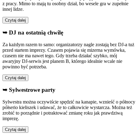
z pracy. Mimo to mają tu osobny dział, bo wesele gra w zupełnie
innej lidze.
Czytaj dalej
➥ DJ na ostatnią chwilę
Za każdym razem to samo: organizatorzy nagle zostają bez DJ-a tuż
przed startem imprezy. Czasem pojawia się mizerna wymówka,
czasem nie ma nawet tego. Gdy trzeba działać szybko, mój
awaryjny DJ-serwis jest planem B, którego idealnie wcale nie
powinno być potrzeba.
Czytaj dalej
➥ Sylwestrowe party
Sylwestra można oczywiście spędzić na kanapie, wznieść o północy
półserio kieliszek i udawać, że to całkowicie wystarcza. Można też
zrobić to porządnie i potraktować zmianę roku jak prawdziwą
imprezę.
Czytaj dalej