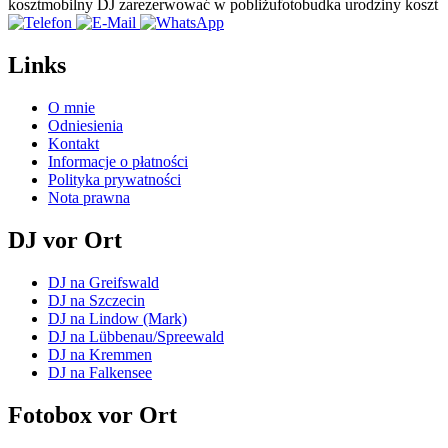
koszt
mobilny DJ zarezerwować w pobliżu
fotobudka urodziny koszt
Links
O mnie
Odniesienia
Kontakt
Informacje o płatności
Polityka prywatności
Nota prawna
DJ vor Ort
DJ na Greifswald
DJ na Szczecin
DJ na Lindow (Mark)
DJ na Lübbenau/Spreewald
DJ na Kremmen
DJ na Falkensee
Fotobox vor Ort