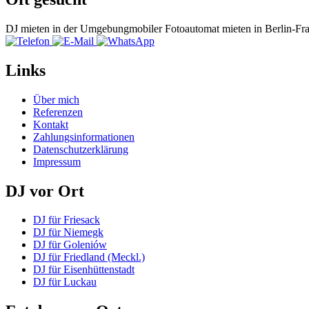
DJ mieten in der Umgebung
mobiler Fotoautomat mieten in Berlin-Fr
Links
Über mich
Referenzen
Kontakt
Zahlungsinformationen
Datenschutzerklärung
Impressum
DJ vor Ort
DJ für Friesack
DJ für Niemegk
DJ für Goleniów
DJ für Friedland (Meckl.)
DJ für Eisenhüttenstadt
DJ für Luckau