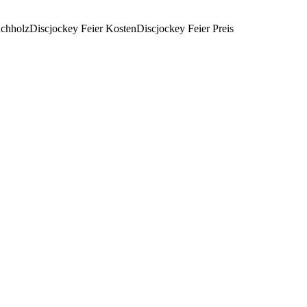
uchholz
Discjockey Feier Kosten
Discjockey Feier Preis