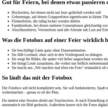
Gut für Feiern, bei denen etwas passieren 
Hochzeiten, bei denen nicht nur brav gelächelt werden soll
Geburtstage, auf denen Gruppenfotos irgendwann in kleine The
Firmenfeiern, die ruhig locker werden dürfen
Familienfeste, bei denen mehrere Generationen gleichzeitig vo
Abschlussfeiern, Vereinsfeste und alle Abende mit Lust auf Er
Was die Fotobox auf einer Feier wirklich b
Sie beschäftigt Gäste ganz ohne Daueranimation.
Sie füllt Leerlauf, ohne sich in den Vordergrund zu drängen.
Sie sorgt für Bilder, die später viel lieber angeschaut werden
Sie bringt Leute zusammen, die vorher nur höflich nebeneinand
Sie macht aus „Wir machen mal eben ein Foto“ erstaunlich oft e
So läuft das mit der Fotobox
Die Fotobox soll nicht kompliziert sein. Sie soll funktionieren, Spaß
weitermachen – genau so ist der Plan.
Du startest eine Session direkt am Touchscreen. Je nach Einstellung 
automatisch ein Bild gedruckt. Außerdem lassen sich die Fotos digita