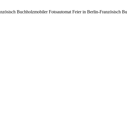
anzösisch Buchholz
mobiler Fotoautomat Feier in Berlin-Französisch B