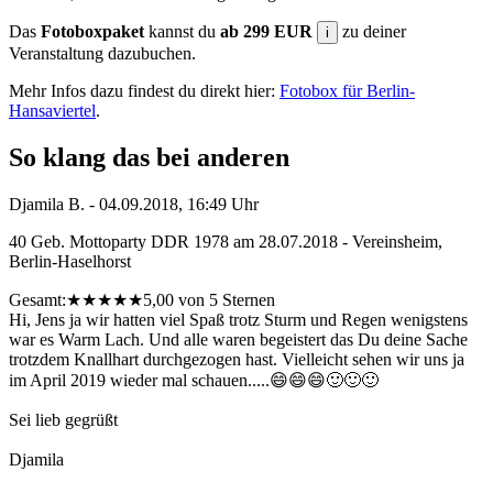
Das
Fotoboxpaket
kannst du
ab 299 EUR
zu deiner
i
Veranstaltung dazubuchen.
Mehr Infos dazu findest du direkt hier:
Fotobox für Berlin-
Hansaviertel
.
So klang das bei anderen
Djamila B. - 04.09.2018, 16:49 Uhr
40 Geb. Mottoparty DDR 1978 am 28.07.2018 - Vereinsheim,
Berlin-Haselhorst
Gesamt:
★
★
★
★
★
5,00 von 5 Sternen
Hi, Jens ja wir hatten viel Spaß trotz Sturm und Regen wenigstens
war es Warm Lach. Und alle waren begeistert das Du deine Sache
trotzdem Knallhart durchgezogen hast. Vielleicht sehen wir uns ja
im April 2019 wieder mal schauen.....😄😄😄🙂🙂🙂
Sei lieb gegrüßt
Djamila