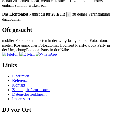
Schau zu stehlen. Ideal, wenn es festlich, stilvoll und auf Fotos
einfach stimmig wirken soll.
Das
Lichtpaket
kannst du für
28 EUR
zu deiner Veranstaltung
i
dazubuchen.
Oft gesucht
mobiler Fotoautomat mieten in der Umgebung
mobiler Fotoautomat
mieten Kosten
mobiler Fotoautomat Hochzeit Preis
Fotobox Party in
der Umgebung
Fotobox Party in der Nähe
Links
Über mich
Referenzen
Kontakt
Zahlungsinformationen
Datenschutzerklärung
Impressum
DJ vor Ort