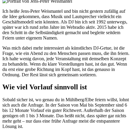
Ich heiße Jens-Peter Weismantel und bin nicht gestern zufällig auf
die Idee gekommen, dass Musik und Lautsprecher vielleicht ein
Geschäftsmodell sein könnten. Als DJ bin ich seit 1992 unterwegs,
später war ich rund zehn Jahre im Webradio aktiv. 2015 habe ich
den Schritt in die Selbständigkeit gemacht und begleite seitdem
Feiern unter eigenem Namen.
Was mich dabei mehr interessiert als künstliches DJ-Getue, ist die
Frage, wie ein Abend zu den Menschen passen muss, die ihn feiern.
Ich halte wenig davon, jede Veranstaltung mit demselben Konzept
zu behandeln. Wenn du klare Vorstellungen hast, ist das gut. Wenn
du erst eine grobe Richtung im Kopf hast, ist das genauso in
Ordnung. Der Rest lässt sich gemeinsam sortieren.
Wie viel Vorlauf sinnvoll ist
Sobald sicher ist, wo genau du in Mühlberg/Elbe feiern willst, lohnt
sich auch die Anfrage. In der Saison von Mai bis September sind 6
bis 12 Monate Vorlauf ein guter Richtwert. Außerhalb der Saison
genügen oft 1 bis 3 Monate. Das heißt nicht, dass später gar nichts
mehr geht – nur dass eine frühe Anfrage meist die entspanntere
Lösung ist.