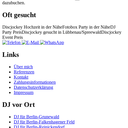
dazubuchen.
Oft gesucht
Discjockey Hochzeit in der Nähe
Fotobox Party in der Nähe
DJ
Party Preis
Discjockey gesucht in Lübbenau/Spreewald
Discjockey
Event Preis
Links
Über mich
Referenzen
Kontakt
Zahlungsinformationen
Datenschutzerklärung
Impressum
DJ vor Ort
DJ für Berlin-Grunewald
DJ für Berlin-Falkenhagener Feld
DJ für Berlin-Reinickendorf