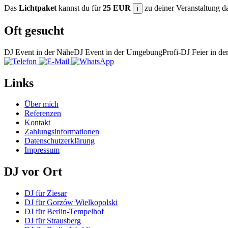
Das
Lichtpaket
kannst du für
25 EUR
zu deiner Veranstaltung 
i
Oft gesucht
DJ Event in der Nähe
DJ Event in der Umgebung
Profi-DJ Feier in 
Links
Über mich
Referenzen
Kontakt
Zahlungsinformationen
Datenschutzerklärung
Impressum
DJ vor Ort
DJ für Ziesar
DJ für Gorzów Wielkopolski
DJ für Berlin-Tempelhof
DJ für Strausberg