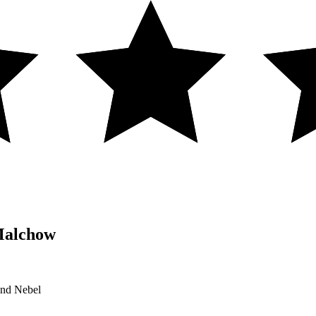
 Malchow
und Nebel