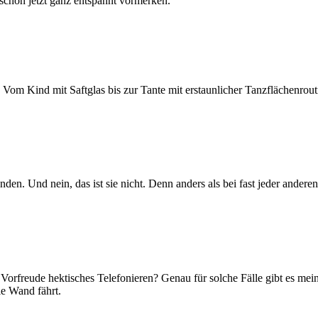
chon jetzt ganz entspannt vormerken.
om Kind mit Saftglas bis zur Tante mit erstaunlicher Tanzflächenrouti
nden. Und nein, das ist sie nicht. Denn anders als bei fast jeder ander
 Vorfreude hektisches Telefonieren? Genau für solche Fälle gibt es mei
ie Wand fährt.