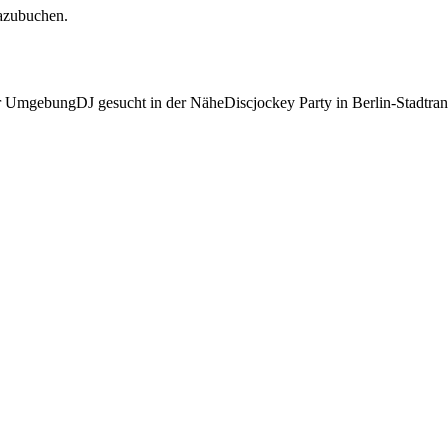
dazubuchen.
der Umgebung
DJ gesucht in der Nähe
Discjockey Party in Berlin-Stadtr