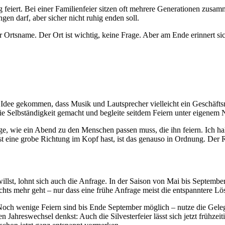
g feiert. Bei einer Familienfeier sitzen oft mehrere Generationen zusa
gen darf, aber sicher nicht ruhig enden soll.
tsname. Der Ort ist wichtig, keine Frage. Aber am Ende erinnert sich 
ie Idee gekommen, dass Musik und Lautsprecher vielleicht ein Geschäfts
die Selbständigkeit gemacht und begleite seitdem Feiern unter eigenem
rage, wie ein Abend zu den Menschen passen muss, die ihn feiern. Ich 
st eine grobe Richtung im Kopf hast, ist das genauso in Ordnung. Der R
illst, lohnt sich auch die Anfrage. In der Saison von Mai bis Septembe
ichts mehr geht – nur dass eine frühe Anfrage meist die entspanntere Lös
h wenige Feiern sind bis Ende September möglich – nutze die Gelege
den Jahreswechsel denkst: Auch die Silvesterfeier lässt sich jetzt frühz