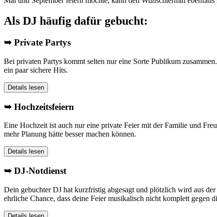
Mai und September feiern möchte, kann den Wunschtermin ebenfalls s
Als DJ häufig dafür gebucht:
➥ Private Partys
Bei privaten Partys kommt selten nur eine Sorte Publikum zusammen. V
ein paar sichere Hits.
Details lesen
➥ Hochzeitsfeiern
Eine Hochzeit ist auch nur eine private Feier mit der Familie und Freu
mehr Planung hätte besser machen können.
Details lesen
➥ DJ-Notdienst
Dein gebuchter DJ hat kurzfristig abgesagt und plötzlich wird aus der
ehrliche Chance, dass deine Feier musikalisch nicht komplett gegen d
Details lesen