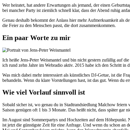
Wer heiratet, hat andere Erwartungen als jemand, der einen Geburtsta
bei mancher Party ist ziemlich schnell klar, dass der Abend ruhig anfan
Genau deshalb bekommt der Anlass hier mehr Aufmerksamkeit als der Or
die Feier zu den Menschen passt, die dort zusammenkommen.
Ein paar Worte zu mir
Ich heiße Jens-Peter Weismantel und bin nicht gestern zufällig auf d
ich rund zehn Jahre im Webradio aktiv. 2015 habe ich den Schritt in 
Was mich dabei mehr interessiert als künstliches DJ-Getue, ist die F
behandeln. Wenn du klare Vorstellungen hast, ist das gut. Wenn du er
Wie viel Vorlauf sinnvoll ist
Sobald sicher ist, wo genau du in Stadtrandsiedlung Malchow feiern w
Saison genügen oft 1 bis 3 Monate. Das heißt nicht, dass später gar n
Im August sind Sommerpartys und Hochzeiten auf dem Höhepunkt. Noc
ist jetzt die günstigste Zeit für eine Anfrage. Und wenn du schon an 